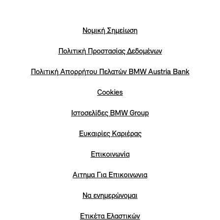
Νομική Σημείωση
Πολιτική Προστασίας Δεδομένων
Πολιτική Απορρήτου Πελατών ΒΜW Austria Bank
Cookies
Iστοσελίδες BMW Group
Eυκαιρίες Καριέρας
Επικοινωνία
Αιτημα Για Επικοινωνια
Να ενημερώνομαι
Ετικέτα Ελαστικών