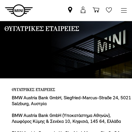
Βρείτε
ΜΙΝΙ
Καλάθι
Wishlis
Επίσημο
Αpp
αγορών
Έμπορο
login
ΘΥΓΑΤΡΙΚΈΣ ΕΤΑΙΡΕΊΕΣ
MINI
ΘΥΓΑΤΡΙΚΈΣ ΕΤΑΙΡΕΊΕΣ
BMW Austria Bank GmbH, Siegfried-Marcus-Straße 24, 5021
Salzburg, Αυστρία
BMW Austria Bank GmbH (Υποκατάστημα Αθηνών),
Λεωφόρος Κύμης & Σενέκα 10, Κηφισιά, 145 64, Ελλάδα