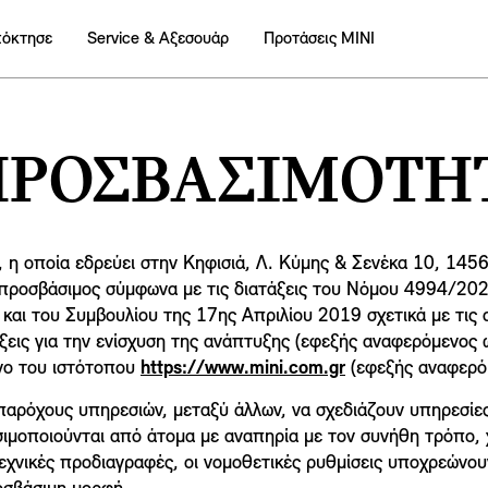
πόκτησε
Service & Αξεσουάρ
Προτάσεις ΜΙΝΙ
ΡΟΣΒΑΣΙΜΌΤΗΤ
 η οποία εδρεύει στην Κηφισιά, Λ. Κύμης & Σενέκα 10, 14
ι προσβάσιμος σύμφωνα με τις διατάξεις του Νόμου 4994/20
αι του Συμβουλίου της 17ης Απριλίου 2019 σχετικά με τις
άξεις για την ενίσχυση της ανάπτυξης (εφεξής αναφερόμενος
ενο του ιστότοπου
https://www.mini.com.gr
(εφεξής αναφερόμ
παρόχους υπηρεσιών, μεταξύ άλλων, να σχεδιάζουν υπηρεσίες
σιμοποιούνται από άτομα με αναπηρία με τον συνήθη τρόπο, χ
τεχνικές προδιαγραφές, οι νομοθετικές ρυθμίσεις υποχρεώνο