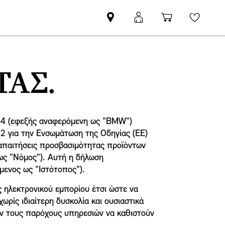
Βρείτε
ΜΙΝΙ
Καλάθι
Wishli
Επίσημο
Αpp
αγορών
Έμπορο
login
MINI
ΑΣ.
564 (εφεξής αναφερόμενη ως "BMW")
22 για την Ενσωμάτωση της Οδηγίας (ΕΕ)
 απαιτήσεις προσβασιμότητας προϊόντων
 ως "Νόμος"). Αυτή η δήλωση
ενος ως "Ιστότοπος").
 ηλεκτρονικού εμπορίου έτσι ώστε να
ωρίς ιδιαίτερη δυσκολία και ουσιαστικά
υν τους παρόχους υπηρεσιών να καθιστούν