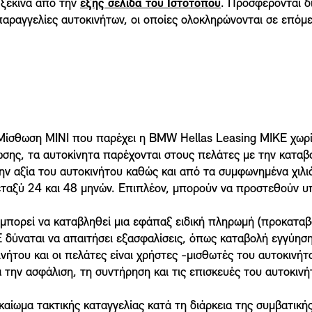
 ξεκινά από την
εξής σελίδα του Ιστοτόπου
. Προσφέρονται δ
αραγγελίες αυτοκινήτων, οι οποίες ολοκληρώνονται σε επόμ
Μίσθωση MINI που παρέχει η BMW Hellas Leasing MIKE χωρίς
ης, τα αυτοκίνητα παρέχονται στους πελάτες με την καταβ
ν αξία του αυτοκινήτου καθώς και από τα συμφωνημένα χιλιό
εταξύ 24 και 48 μηνών. Επιπλέον, μπορούν να προστεθούν υπ
μπορεί να καταβληθεί μια εφάπαξ ειδική πληρωμή (προκαταβο
δύναται να απαιτήσει εξασφαλίσεις, όπως καταβολή εγγύηση
νήτου και οι πελάτες είναι χρήστες -μισθωτές του αυτοκινήτ
α την ασφάλιση, τη συντήρηση και τις επισκευές του αυτοκινή
αίωμα τακτικής καταγγελίας κατά τη διάρκεια της συμβατική