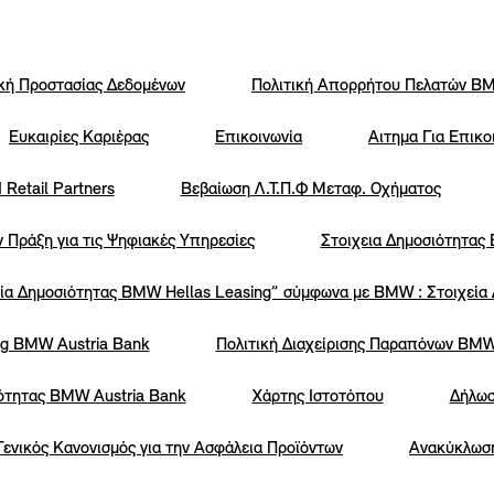
ική Προστασίας Δεδομένων
Πολιτική Απορρήτου Πελατών ΒΜ
Eυκαιρίες Καριέρας
Επικοινωνία
Αιτημα Για Επικο
 Retail Partners
Βεβαίωση Λ.Τ.Π.Φ Μεταφ. Οχήματος
ν Πράξη για τις Ψηφιακές Υπηρεσίες
Στοιχεια Δημοσιότητας
ία Δημοσιότητας BMW Hellas Leasing” σύμφωνα με BMW : Στοιχεία
ng BMW Austria Bank
Πολιτική Διαχείρισης Παραπόνων BMW
ότητας BMW Austria Bank
Χάρτης Ιστοτόπου
Δήλωσ
Γενικός Κανονισμός για την Ασφάλεια Προϊόντων
Ανακύκλωσ