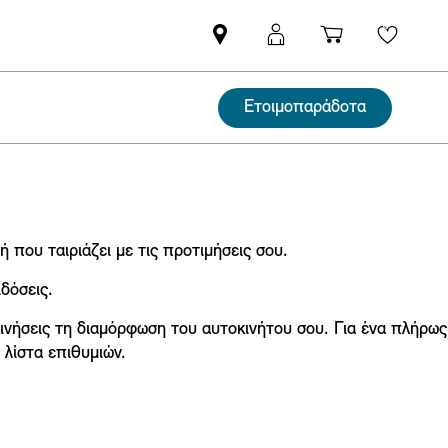
Βρείτε
ΜΙΝΙ
Καλάθι
Wishli
Επίσημο
Αpp
αγορών
Έμπορο
login
Ετοιμοπαράδοτα
MINI
ή που ταιριάζει με τις προτιμήσεις σου.
δόσεις.
ξεκινήσεις τη διαμόρφωση του αυτοκινήτου σου. Για ένα πλήρως
λίστα επιθυμιών.