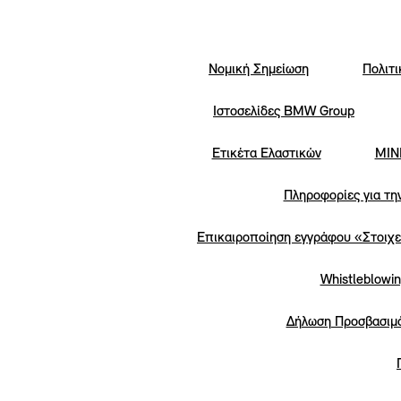
Νομική Σημείωση
Πολιτ
Iστοσελίδες BMW Group
Ετικέτα Ελαστικών
MINI
Πληροφορίες για τη
Επικαιροποίηση εγγράφου «Στοιχε
Whistleblowi
Δήλωση Προσβασιμ