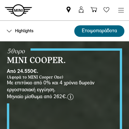
Βρείτε
ΜΙΝΙ
Καλάθι
Wishlis
Επίσημο
Αpp
αγορών
Έμπορο
login
Ετοιμοπαράδοτα
Highlights
MINI
5θυρο
ΜΙΝΙ COOPER.
Από 24.550€.
(Αφορά το MINI Cooper One)
Με επιτόκιο από 0% και 4 χρόνια δωρεάν
εργοστασιακή εγγύηση.
d
Μηνιαίο μίσθωμα από 262€.
i
s
c
l