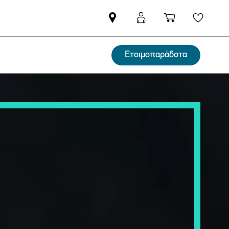
Βρείτε
ΜΙΝΙ
Καλάθι
Wishli
Επίσημο
Αpp
αγορών
Έμπορο
login
Ετοιμοπαράδοτα
MINI