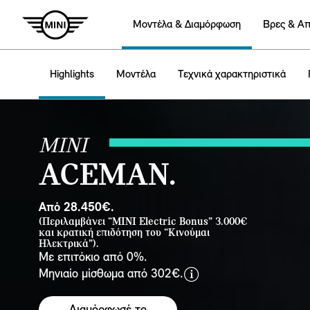
Mοντέλα & Διαμόρφωση
Βρες & Α
Highlights
Μοντέλα
Τεχνικά χαρακτηριστικά
MINI
ACEMAN.
Aπό 28.450€.
(Περιλαμβάνει “MINI Electric Bonus” 3.000€
και κρατική επιδότηση του “Κινούμαι
Ηλεκτρικά”).
Με επιτόκιο από 0%.
d
Μηνιαίο μίσθωμα από 302€.
i
s