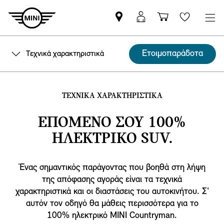
Βρείτε
ΜΙΝΙ
Καλάθι
Wishlis
Επίσημο
Αpp
αγορών
Έμπορο
login
Ετοιμοπαράδοτα
Τεχνικά χαρακτηριστικά
MINI
ΤΕΧΝΙΚΑ ΧΑΡΑΚΤΗΡΙΣΤΙΚΑ
ΕΠΟΜΕΝΟ ΣΟΥ 100%
ΗΛΕΚΤΡΙΚΟ SUV.
Ένας σημαντικός παράγοντας που βοηθά στη λήψη
της απόφασης αγοράς είναι τα τεχνικά
χαρακτηριστικά και οι διαστάσεις του αυτοκινήτου. Σ'
αυτόν τον οδηγό θα μάθεις περισσότερα για το
100% ηλεκτρικό MINI Countryman.