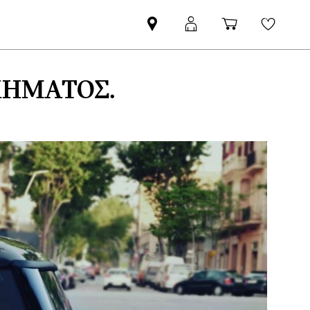
Βρείτε
ΜΙΝΙ
Καλάθι
Wishli
Επίσημο
Αpp
αγορών
Έμπορο
login
MINI
ΧΉΜΑΤΟΣ.