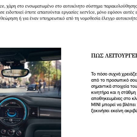
vice, χάρη στο ενσωματωμένο στο αυτοκίνητο σύστημα παρακολούθησης
 ειδοποιεί όποτε απαιτούνται εργασίες service, μόνο εφόσον αυτές εί
ιθεώρηση ή για έναν υποχρεωτικό από τη νομοθεσία έλεγχο αυτοκινήτου,
ΠΏΣ ΛΕΙΤΟΥΡΓΕΊ
Το πόσο συχνά χρειάζε
από το προσωπικό σου
σημαντικά στοιχεία το
κινητήρα και η στάθμη
αποθηκευμένες στο κλε
MINI μπορεί να βλέπει
ξεκινήσει εκείνη ακριβ