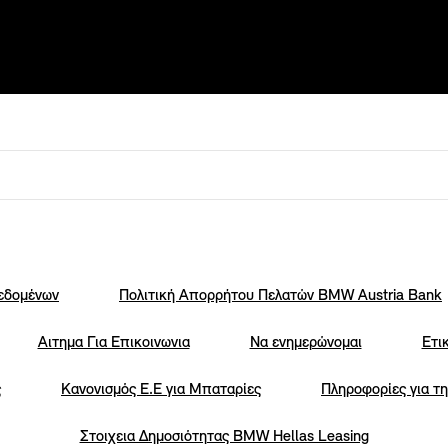
Δεδομένων
Πολιτική Απορρήτου Πελατών ΒΜW Austria Bank
Αιτημα Για Επικοινωνια
Να ενημερώνομαι
Ετι
ς
Κανονισμός Ε.Ε για Μπαταρίες
Πληροφορίες για τη
Στοιχεια Δημοσιότητας BMW Hellas Leasing