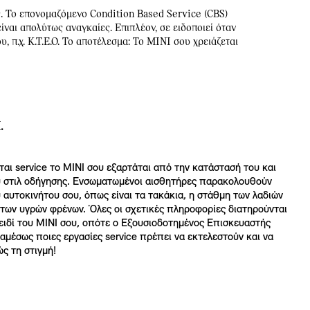
. Το επονομαζόμενο Condition Based Service (CBS)
ναι απολύτως αναγκαίες. Επιπλέον, σε ειδοποιεί όταν
 π.χ. Κ.Τ.Ε.Ο. Το αποτέλεσμα: Το MINI σου χρειάζεται
.
ται service το MINI σου εξαρτάται από την κατάστασή του και
 στιλ οδήγησης. Ενσωματωμένοι αισθητήρες παρακολουθούν
υ αυτοκινήτου σου, όπως είναι τα τακάκια, η στάθμη των λαδιών
 των υγρών φρένων. Όλες οι σχετικές πληροφορίες διατηρούνται
ιδί του MINI σου, οπότε ο Εξουσιοδοτημένος Επισκευαστής
 αμέσως ποιες εργασίες service πρέπει να εκτελεστούν και να
ώς τη στιγμή!