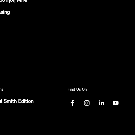
δότηση ΜΙΝΙ
sing
ns
Find Us On
l Smith Edition