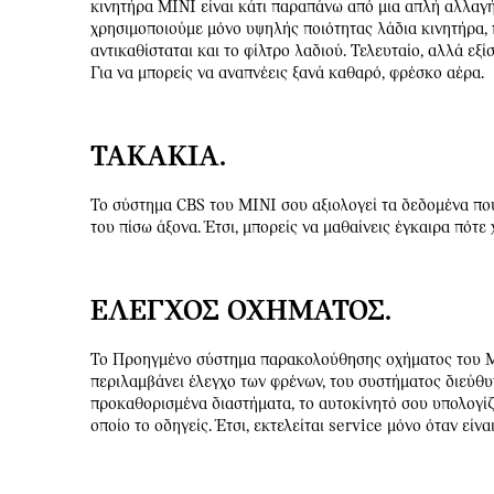
κινητήρα MINI είναι κάτι παραπάνω από μια απλή αλλαγή
χρησιμοποιούμε μόνο υψηλής ποιότητας λάδια κινητήρα, 
αντικαθίσταται και το φίλτρο λαδιού. Τελευταίο, αλλά εξ
Για να μπορείς να αναπνέεις ξανά καθαρό, φρέσκο αέρα.
ΤΑΚΆΚΙΑ.
Το σύστημα CBS του MINI σου αξιολογεί τα δεδομένα που
του πίσω άξονα. Έτσι, μπορείς να μαθαίνεις έγκαιρα πότε
ΈΛΕΓΧΟΣ ΟΧΉΜΑΤΟΣ.
Το Προηγμένο σύστημα παρακολούθησης οχήματος του MIN
περιλαμβάνει έλεγχο των φρένων, του συστήματος διεύθυν
προκαθορισμένα διαστήματα, το αυτοκίνητό σου υπολογίζε
οποίο το οδηγείς. Έτσι, εκτελείται service μόνο όταν είν