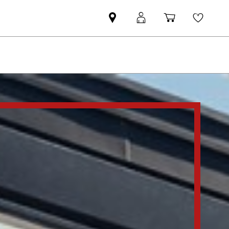
Βρείτε
ΜΙΝΙ
Καλάθι
Wishli
Επίσημο
Αpp
αγορών
Έμπορο
login
MINI