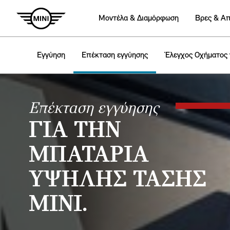
Mοντέλα & Διαμόρφωση
Βρες & Α
Εγγύηση
Επέκταση εγγύησης
Έλεγχος Οχήματος 
Επέκταση εγγύησης
ΓΙΑ ΤΗΝ
ΜΠΑΤΑΡΊΑ
ΥΨΗΛΉΣ ΤΆΣΗΣ
MINI.