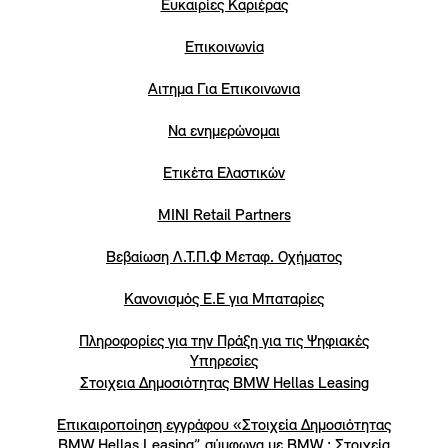
Eυκαιρίες Καριέρας
Επικοινωνία
Αιτημα Για Επικοινωνια
Να ενημερώνομαι
Ετικέτα Ελαστικών
MINI Retail Partners
Βεβαίωση Λ.Τ.Π.Φ Μεταφ. Οχήματος
Κανονισμός Ε.Ε για Μπαταρίες
Πληροφορίες για την Πράξη για τις Ψηφιακές
Υπηρεσίες
Στοιχεια Δημοσιότητας BMW Hellas Leasing
Επικαιροποίηση εγγράφου «Στοιχεία Δημοσιότητας
BMW Hellas Leasing” σύμφωνα με BMW : Στοιχεία