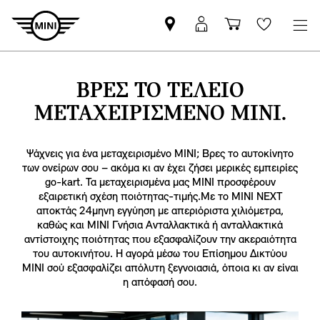
Βρείτε
ΜΙΝΙ
Καλάθι
Wishlis
Επίσημο
Αpp
αγορών
Έμπορο
login
MINI
ΒΡΕΣ ΤΟ ΤΈΛΕΙΟ
ΜΕΤΑΧΕΙΡΙΣΜΈΝΟ MINI.
Ψάχνεις για ένα μεταχειρισμένο MINI; Βρες το αυτοκίνητο
των ονείρων σου – ακόμα κι αν έχει ζήσει μερικές εμπειρίες
go-kart. Τα μεταχειρισμένα μας MINI προσφέρουν
εξαιρετική σχέση ποιότητας-τιμής.Με το MINI NEXT
αποκτάς 24μηνη εγγύηση με απεριόριστα χιλιόμετρα,
καθώς και MINI Γνήσια Ανταλλακτικά ή ανταλλακτικά
αντίστοιχης ποιότητας που εξασφαλίζουν την ακεραιότητα
του αυτοκινήτου. Η αγορά μέσω του Επίσημου Δικτύου
MINI σού εξασφαλίζει απόλυτη ξεγνοιασιά, όποια κι αν είναι
η απόφασή σου.