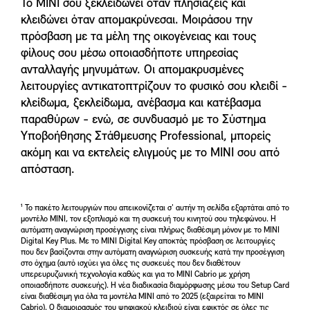
Το MINI σου ξεκλειδώνει όταν πλησιάζεις και
κλειδώνει όταν απομακρύνεσαι. Μοιράσου την
πρόσβαση με τα μέλη της οικογένειας και τους
φίλους σου μέσω οποιασδήποτε υπηρεσίας
ανταλλαγής μηνυμάτων. Οι απομακρυσμένες
λειτουργίες αντικατοπτρίζουν το φυσικό σου κλειδί -
κλείδωμα, ξεκλείδωμα, ανέβασμα και κατέβασμα
παραθύρων - ενώ, σε συνδυασμό με το Σύστημα
Υποβοήθησης Στάθμευσης Professional, μπορείς
ακόμη και να εκτελείς ελιγμούς με το MINI σου από
απόσταση.
¹ Το πακέτο λειτουργιών που απεικονίζεται σ' αυτήν τη σελίδα εξαρτάται από το
μοντέλο MINI, τον εξοπλισμό και τη συσκευή του κινητού σου τηλεφώνου. Η
αυτόματη αναγνώριση προσέγγισης είναι πλήρως διαθέσιμη μόνον με το MINI
Digital Key Plus. Με το MINI Digital Key αποκτάς πρόσβαση σε λειτουργίες
που δεν βασίζονται στην αυτόματη αναγνώριση συσκευής κατά την προσέγγιση
στο όχημα (αυτό ισχύει για όλες τις συσκευές που δεν διαθέτουν
υπερευρυζωνική τεχνολογία καθώς και για το MINI Cabrio με χρήση
οποιασδήποτε συσκευής). Η νέα διαδικασία διαμόρφωσης μέσω του Setup Card
είναι διαθέσιμη για όλα τα μοντέλα MINI από το 2025 (εξαιρείται το MINI
Cabrio). Ο διαμοιρασμός του ψηφιακού κλειδιού είναι εφικτός σε όλες τις