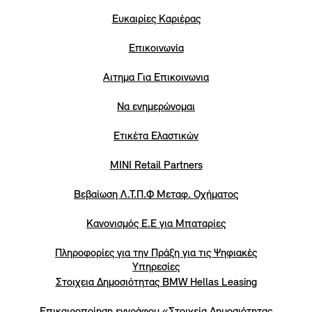
Eυκαιρίες Καριέρας
Επικοινωνία
Αιτημα Για Επικοινωνια
Να ενημερώνομαι
Ετικέτα Ελαστικών
MINI Retail Partners
Βεβαίωση Λ.Τ.Π.Φ Μεταφ. Οχήματος
Κανονισμός Ε.Ε για Μπαταρίες
Πληροφορίες για την Πράξη για τις Ψηφιακές
Υπηρεσίες
Στοιχεια Δημοσιότητας BMW Hellas Leasing