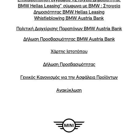
Επικαιροποίηση εγγράφου «Στοιχεία Δημοσιότητας
BMW Hellas Leasing” σύμφωνα με BMW : Στοιχεία
Δημοσιότητας BMW Hellas Leasing
Whistleblowing BMW Austria Bank
Πολιτική Διαχείρισης Παραπόνων BMW Austria Bank
Δήλωση Προσβασιμότητας BMW Austria Bank
Χάρτης Ιστοτόπου
Δήλωση Προσβασιμότητας
Γενικός Κανονισμός για την Ασφάλεια Προϊόντων
Ανακύκλωση