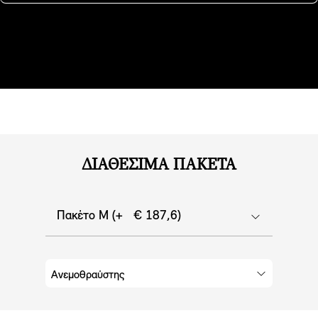
επιφάνεια της έδρας και ολόκληρης της επιφάνειας
επαφής της πλάτης. Επιπλέον, η θερμότητα μπορεί να
κατανεμηθεί με όποιον τρόπο επιθυμείς
χρησιμοποιώντας την Κεντρική Οθόνη Ελέγχου.
ΔΙΑΘΈΣΙΜΑ ΠΑΚΈΤΑ
Πακέτο M (+ € 187,6)
Ανεμοθραύστης