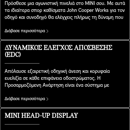
Πρόσθεσε μια αγωνιστική πινελιά στο MINI σου. Με αυτά
τα ιδιαίτερα σπορ καθίσματα John Cooper Works για τον
οδηγό και συνοδηγό θα ελέγχεις πλήρως τη δύναμη που
κρύβεται από μπροστινό καπό. Έχουν σχεδιαστεί με
γνώμονα μια ειδική γεωμετρία, διαθέτουν ενσωματωμένα
Διάβασε περισσότερα
προσκέφαλα και παρέχουν πρόσθετη πλευρική στήριξη
όταν απολαμβάνεις τη θρυλική οδική συμπεριφορά MINI
ΔΥΝΑΜΙΚΌΣ ΈΛΕΓΧΟΣ ΑΠΌΣΒΕΣΗΣ
στις στροφές. Περιλαμβάνονται στις εκδόσεις
(EDC)
εξοπλισμού Favoured και JCW.
Απόλαυσε εξαιρετική οδηγική άνεση και κορυφαία
ευελιξία σε κάθε επιφάνεια οδοστρώματος. Η
Προσαρμοζόμενη Ανάρτηση είναι ένα σύστημα με
αισθητήρες που επιτηρούν όλους τους παράγοντες που
επηρεάζουν την οδική συμπεριφορά του MINI σου. Με
Διάβασε περισσότερα
την συνεχή απόσβεση επιλεκτικής συχνότητας, οι
ρυθμίσεις των αμορτισέρ προσαρμόζονται ανάλογα με
MINI HEAD-UP DISPLAY
την ταχύτητα του κίνησης του MINI, το φορτίο ή την
κατάσταση οδοστρώματος. Μ' αυτόν τον τρόπο