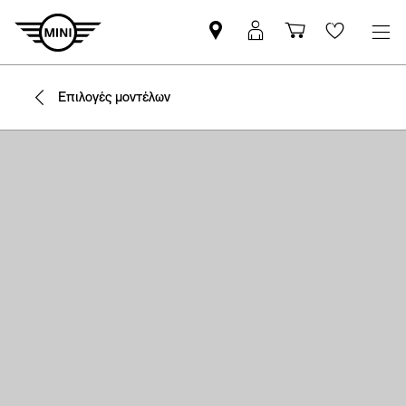
Βρείτε
ΜΙΝΙ
Καλάθι
Wishlis
Επίσημο
Αpp
αγορών
Έμπορο
login
Επιλογές μοντέλων
MINI