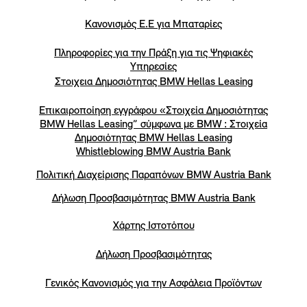
Κανονισμός Ε.Ε για Μπαταρίες
Πληροφορίες για την Πράξη για τις Ψηφιακές
Υπηρεσίες
Στοιχεια Δημοσιότητας BMW Hellas Leasing
Επικαιροποίηση εγγράφου «Στοιχεία Δημοσιότητας
BMW Hellas Leasing” σύμφωνα με BMW : Στοιχεία
Δημοσιότητας BMW Hellas Leasing
Whistleblowing BMW Austria Bank
Πολιτική Διαχείρισης Παραπόνων BMW Austria Bank
Δήλωση Προσβασιμότητας BMW Austria Bank
Χάρτης Ιστοτόπου
Δήλωση Προσβασιμότητας
Γενικός Κανονισμός για την Ασφάλεια Προϊόντων