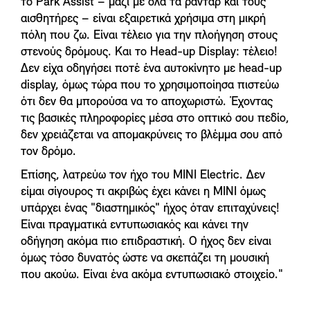
το Park Assist – μαζί με όλα τα ραντάρ και τους
αισθητήρες – είναι εξαιρετικά χρήσιμα στη μικρή
πόλη που ζω. Είναι τέλειο για την πλοήγηση στους
στενούς δρόμους. Και το Head-up Display: τέλειο!
Δεν είχα οδηγήσει ποτέ ένα αυτοκίνητο με head-up
display, όμως τώρα που το χρησιμοποίησα πιστεύω
ότι δεν θα μπορούσα να το αποχωριστώ. Έχοντας
τις βασικές πληροφορίες μέσα στο οπτικό σου πεδίο,
δεν χρειάζεται να απομακρύνεις το βλέμμα σου από
τον δρόμο.
Επίσης, λατρεύω τον ήχο του MINI Electric. Δεν
είμαι σίγουρος τι ακριβώς έχει κάνει η MINI όμως
υπάρχει ένας "διαστημικός" ήχος όταν επιταχύνεις!
Είναι πραγματικά εντυπωσιακός και κάνει την
οδήγηση ακόμα πιο επιδραστική. Ο ήχος δεν είναι
όμως τόσο δυνατός ώστε να σκεπάζει τη μουσική
που ακούω. Είναι ένα ακόμα εντυπωσιακό στοιχείο."