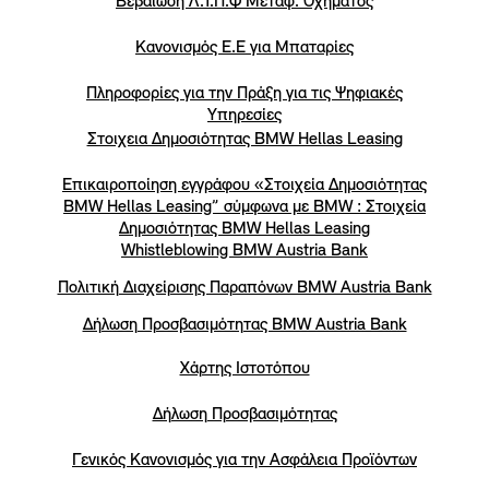
Βεβαίωση Λ.Τ.Π.Φ Μεταφ. Οχήματος
Κανονισμός Ε.Ε για Μπαταρίες
Πληροφορίες για την Πράξη για τις Ψηφιακές
Υπηρεσίες
Στοιχεια Δημοσιότητας BMW Hellas Leasing
Επικαιροποίηση εγγράφου «Στοιχεία Δημοσιότητας
BMW Hellas Leasing” σύμφωνα με BMW : Στοιχεία
Δημοσιότητας BMW Hellas Leasing
Whistleblowing BMW Austria Bank
Πολιτική Διαχείρισης Παραπόνων BMW Austria Bank
Δήλωση Προσβασιμότητας BMW Austria Bank
Χάρτης Ιστοτόπου
Δήλωση Προσβασιμότητας
Γενικός Κανονισμός για την Ασφάλεια Προϊόντων