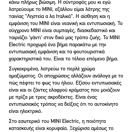
κάνω πλήρως βιώσιμη. Η σύντροφός μου κι εγώ
λατρεύουμε το MINI, εξάλλου είμαι λάτρης της
ταινίας "Ληστεία α λα Ιταλικά". Η αίσθηση και η
εμφάνιση του MINI είναι νεανική και εντυπωσιακή. Το
σύγχρονο MINI είναι συμπαγές, διασκεδαστικό και
ταιριάζει 'γάντι' στον δικό μας τρόπο ζωής. Το MINI
Electric προχωρά ένα βήμα παρακάτω με την
εντυπωσιακή εμφάνιση και τα φουτουριστικά
χαρακτηριστικά του. Είναι το τέλειο επόμενο βήμα.
Συγκεκριμένα, λατρεύω το περλέ χρώμα
αμαξώματος. Οι αποχρώσεις αλλάζουν ανάλογα με το
πώς πέφτει το φως του ήλιου. Εξίσου εντυπωσιακές
είναι και οι ζάντες ελαφρού κράματος που μοιάζουν
με πρίζα με τρεις ακροδέκτες. Είναι ένας
εντυπωσιακός τρόπος να δείξεις ότι το αυτοκίνητο
είναι ηλεκτρικό.
Στο εσωτερικό του MINI Electric, η ποιότητα
κατασκευής είναι κορυφαία. Ξεχώρισα αμέσως το