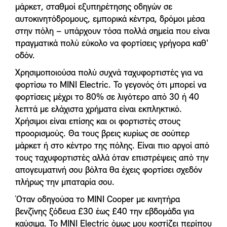
μάρκετ, σταθμοί εξυπηρέτησης οδηγών σε
αυτοκινητόδρομους, εμπορικά κέντρα, δρόμοι μέσα
στην πόλη – υπάρχουν τόσα πολλά σημεία που είναι
πραγματικά πολύ εύκολο να φορτίσεις γρήγορα καθ'
οδόν.
Χρησιμοποιούσα πολύ συχνά ταχυφορτιστές για να
φορτίσω το MINI Electric. Το γεγονός ότι μπορεί να
φορτίσεις μέχρι το 80% σε λιγότερο από 30 ή 40
λεπτά με ελάχιστα χρήματα είναι εκπληκτικό.
Χρήσιμοι είναι επίσης και οι φορτιστές στους
προορισμούς. Θα τους βρεις κυρίως σε σούπερ
μάρκετ ή στο κέντρο της πόλης. Είναι πιο αργοί από
τους ταχυφορτιστές αλλά όταν επιστρέψεις από την
απογευματινή σου βόλτα θα έχεις φορτίσει σχεδόν
πλήρως την μπαταρία σου.
Όταν οδηγούσα το MINI Cooper με κινητήρα
βενζίνης ξόδευα £30 έως £40 την εβδομάδα για
καύσιμα. Το MINI Electric όμως μου κοστίζει περίπου