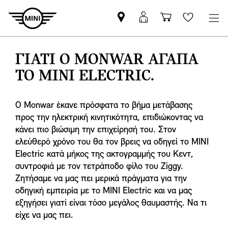
Βρείτε
ΜΙΝΙ
Καλάθι
Wishlis
Επίσημο
Αpp
αγορών
Έμπορο
login
ΓΙΑΤΙ Ο MONWAR ΑΓΑΠΑ
MINI
ΤΟ
MINI ELECTRIC.
Ο Monwar έκανε πρόσφατα το βήμα μετάβασης
προς την ηλεκτρική κινητικότητα, επιδιώκοντας να
κάνει πιο βιώσιμη την επιχείρησή του. Στον
ελεύθερό χρόνο του θα τον βρεις να οδηγεί το MINI
Electric κατά μήκος της ακτογραμμής του Κεντ,
συντροφιά με τον τετράποδο φίλο του Ziggy.
Ζητήσαμε να μας πει μερικά πράγματα για την
οδηγική εμπειρία με το MINI Electric και να μας
εξηγήσει γιατί είναι τόσο μεγάλος θαυμαστής. Να τι
είχε να μας πει.