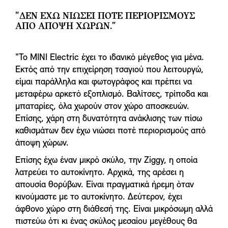
"ΔΕΝ ΈΧΩ ΝΙΏΣΕΙ ΠΟΤΈ ΠΕΡΙΟΡΙΣΜΟΎΣ
ΑΠΌ ΆΠΟΨΗ ΧΏΡΩΝ."
"Το MINI Electric έχει το ιδανικό μέγεθος για μένα.
Εκτός από την επιχείρηση τσαγιού που λειτουργώ,
είμαι παράλληλα και φωτογράφος και πρέπει να
μεταφέρω αρκετό εξοπλισμό. Βαλίτσες, τρίποδα και
μπαταρίες, όλα χωρούν στον χώρο αποσκευών.
Επίσης, χάρη στη δυνατότητα ανάκλισης των πίσω
καθισμάτων δεν έχω νιώσει ποτέ περιορισμούς από
άποψη χώρων.
Επίσης έχω έναν μικρό σκύλο, την Ziggy, η οποία
λατρεύει το αυτοκίνητο. Αρχικά, της αρέσει η
απουσία θορύβων. Είναι πραγματικά ήρεμη όταν
κινούμαστε με το αυτοκίνητο. Δεύτερον, έχει
άφθονο χώρο στη διάθεσή της. Είναι μικρόσωμη αλλά
πιστεύω ότι κι ένας σκύλος μεσαίου μεγέθους θα