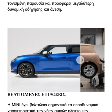
τονισμένη παρουσία και προσφέρει μεγαλύτερη
δυναμική οδήγησης και άνεση.
Drag
to
do
something
ΒΕΛΤΙΩΜΕΝΕΣ ΕΠΙΔΟΣΕΙΣ.
Η MINI έχει βελτιώσει σημαντικά τα αεροδυναμικά
χαρακτηριστικά των νέων αμιγώς ηλεκτρικών