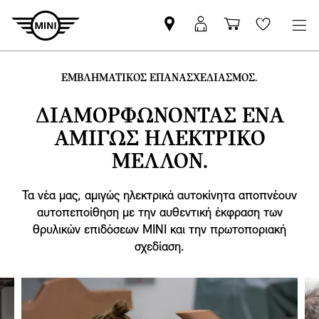
Βρείτε
ΜΙΝΙ
Καλάθι
Wishlis
Επίσημο
Αpp
αγορών
Έμπορο
login
ΕΜΒΛΗΜΑΤΙΚΟΣ ΕΠΑΝΑΣΧΕΔΙΑΣΜΟΣ.
MINI
ΔΙΑΜΟΡΦΩΝΟΝΤΑΣ ΕΝΑ
ΑΜΙΓΩΣ ΗΛΕΚΤΡΙΚΟ
ΜΕΛΛΟΝ.
Τα νέα μας, αμιγώς ηλεκτρικά αυτοκίνητα αποπνέουν
αυτοπεποίθηση με την αυθεντική έκφραση των
θρυλικών επιδόσεων MINI και την πρωτοποριακή
σχεδίαση.