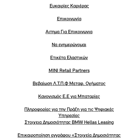
Eυκαιρίες Καριέρας
Επικοινωνία
Αιτημα Για Επικοινωνια
Να ενημερώνομαι
Ετικέτα Ελαστικών
MINI Retail Partners
Βεβαίωση Λ.Τ.Π.Φ Μεταφ. Οχήματος
Κανονισμός Ε.Ε για Μπαταρίες
Πληροφορίες για την Πράξη για τις Ψηφιακές
Υπηρεσίες
Στοιχεια Δημοσιότητας BMW Hellas Leasing
Επικαιροποίηση εγγράφου «Στοιχεία Δημοσιότητας