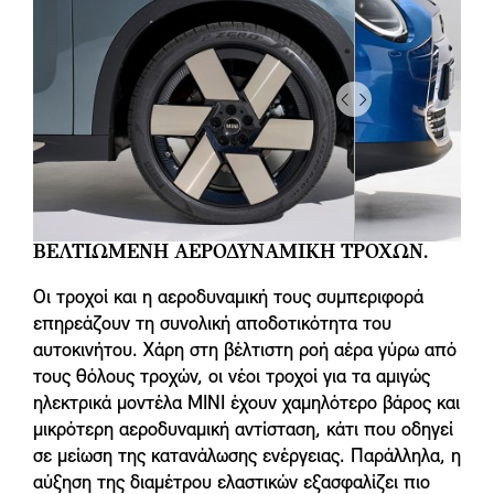
Drag
to
do
something
ΒΕΛΤΙΩΜΕΝΗ ΑΕΡΟΔΥΝΑΜΙΚΗ ΤΡΟΧΩΝ.
Οι τροχοί και η αεροδυναμική τους συμπεριφορά
επηρεάζουν τη συνολική αποδοτικότητα του
αυτοκινήτου. Χάρη στη βέλτιστη ροή αέρα γύρω από
τους θόλους τροχών, οι νέοι τροχοί για τα αμιγώς
ηλεκτρικά μοντέλα MINI έχουν χαμηλότερο βάρος και
μικρότερη αεροδυναμική αντίσταση, κάτι που οδηγεί
σε μείωση της κατανάλωσης ενέργειας. Παράλληλα, η
αύξηση της διαμέτρου ελαστικών εξασφαλίζει πιο