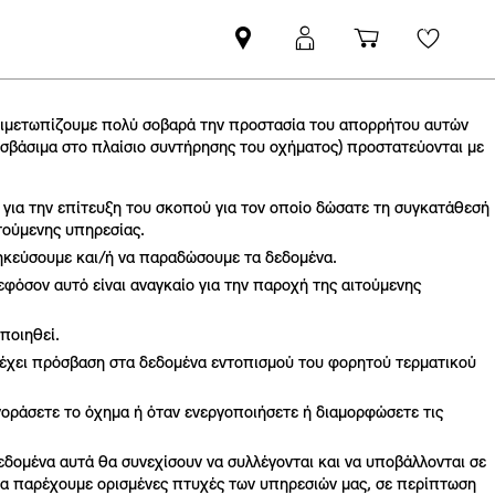
Βρείτε
ΜΙΝΙ
Καλάθι
Wishli
Επίσημο
Αpp
αγορών
Έμπορο
login
MINI
τιμετωπίζουμε πολύ σοβαρά την προστασία του απορρήτου αυτών
σβάσιμα στο πλαίσιο συντήρησης του οχήματος) προστατεύονται με
ο για την επίτευξη του σκοπού για τον οποίο δώσατε τη συγκατάθεσή
ιτούμενης υπηρεσίας.
θηκεύσουμε και/ή να παραδώσουμε τα δεδομένα.
εφόσον αυτό είναι αναγκαίο για την παροχή της αιτούμενης
οποιηθεί.
α έχει πρόσβαση στα δεδομένα εντοπισμού του φορητού τερματικού
οράσετε το όχημα ή όταν ενεργοποιήσετε ή διαμορφώσετε τις
δομένα αυτά θα συνεχίσουν να συλλέγονται και να υποβάλλονται σε
 να παρέχουμε ορισμένες πτυχές των υπηρεσιών μας, σε περίπτωση