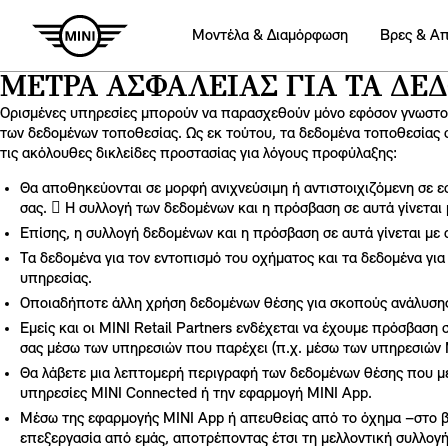
Mοντέλα & Διαμόρφωση
Βρες & Α
ΜΈΤΡΑ ΑΣΦΑΛΕΊΑΣ ΓΙΑ ΤΑ ΔΕ
Ορισμένες υπηρεσίες μπορούν να παρασχεθούν μόνο εφόσον γνωστοπ
των δεδομένων τοποθεσίας. Ως εκ τούτου, τα δεδομένα τοποθεσίας 
τις ακόλουθες δικλείδες προστασίας για λόγους προφύλαξης:
Θα αποθηκεύονται σε μορφή ανιχνεύσιμη ή αντιστοιχιζόμενη σε ε
σας.  Η συλλογή των δεδομένων και η πρόσβαση σε αυτά γίνεται 
Επίσης, η συλλογή δεδομένων και η πρόσβαση σε αυτά γίνεται 
Tα δεδομένα για τον εντοπισμό του οχήματος και τα δεδομένα για
υπηρεσίας.
Οποιαδήποτε άλλη χρήση δεδομένων θέσης για σκοπούς ανάλυσης
Εμείς και οι MINI Retail Partners ενδέχεται να έχουμε πρόσβασ
σας μέσω των υπηρεσιών που παρέχει (π.χ. μέσω των υπηρεσιών
Θα λάβετε μια λεπτομερή περιγραφή των δεδομένων θέσης που με
υπηρεσίες MINI Connected ή την εφαρμογή MINI App.
Μέσω της εφαρμογής MINI App ή απευθείας από το όχημα –στο βαθ
επεξεργασία από εμάς, αποτρέποντας έτσι τη μελλοντική συλλογή