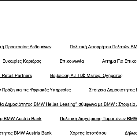
ική Προστασίας Δεδομένων
Πολιτική Απορρήτου Πελατών ΒΜ
Eυκαιρίες Καριέρας
Επικοινωνία
Αιτημα Για Επικο
 Retail Partners
Βεβαίωση Λ.Τ.Π.Φ Μεταφ. Οχήματος
ν Πράξη για τις Ψηφιακές Υπηρεσίες
Στοιχεια Δημοσιότητας
ία Δημοσιότητας BMW Hellas Leasing” σύμφωνα με BMW : Στοιχεία
ng BMW Austria Bank
Πολιτική Διαχείρισης Παραπόνων BMW
ότητας BMW Austria Bank
Χάρτης Ιστοτόπου
Δήλωσ