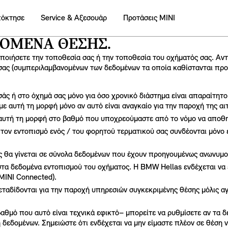
πόκτησε
Service & Αξεσουάρ
Προτάσεις ΜΙΝΙ
ΔΟΜΈΝΑ ΘΈΣΗΣ.
οιήσετε την τοποθεσία σας ή την τοποθεσία του οχήματός σας. Αν
σας (συμπεριλαμβανομένων των δεδομένων τα οποία καθίστανται προ
σάς ή στο όχημά σας μόνο για όσο χρονικό διάστημα είναι απαραίτητ
με αυτή τη μορφή μόνο αν αυτό είναι αναγκαίο για την παροχή της α
με αυτή τη μορφή στο βαθμό που υποχρεούμαστε από το νόμο να απο
 τον εντοπισμό ενός / του φορητού τερματικού σας συνδέονται μόνο 
 θα γίνεται σε σύνολα δεδομένων που έχουν προηγουμένως ανωνυμ
η στα δεδομένα εντοπισμού του οχήματος. Η BMW Hellas ενδέχεται ν
 MINI Connected).
ταδίδονται για την παροχή υπηρεσιών συγκεκριμένης θέσης μόλις αγ
μό που αυτό είναι τεχνικά εφικτό– μπορείτε να ρυθμίσετε αν τα δε
 δεδομένων. Σημειώστε ότι ενδέχεται να μην είμαστε πλέον σε θέση