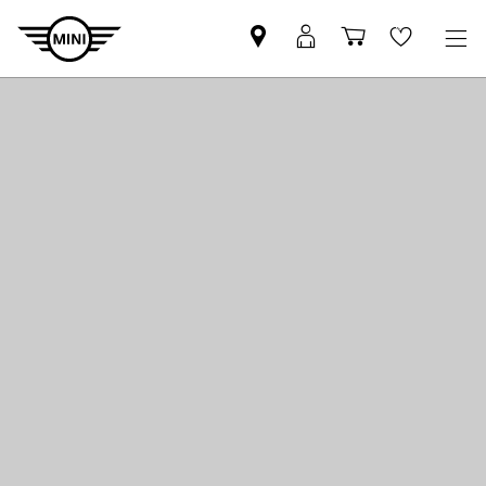
Βρείτε
ΜΙΝΙ
Καλάθι
Wishlis
Επίσημο
Αpp
αγορών
Έμπορο
login
MINI