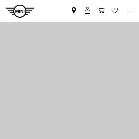
Βρείτε
ΜΙΝΙ
Καλάθι
Wishlis
Επίσημο
Αpp
αγορών
Έμπορο
login
MINI