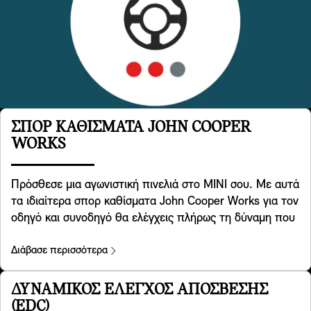
ΣΠΟΡ ΚΑΘΊΣΜΑΤΑ JOHN COOPER
WORKS
Πρόσθεσε μια αγωνιστική πινελιά στο MINI σου. Με αυτά
τα ιδιαίτερα σπορ καθίσματα John Cooper Works για τον
οδηγό και συνοδηγό θα ελέγχεις πλήρως τη δύναμη που
κρύβεται από μπροστινό καπό. Έχουν σχεδιαστεί με
γνώμονα μια ειδική γεωμετρία, διαθέτουν ενσωματωμένα
Διάβασε περισσότερα
προσκέφαλα και παρέχουν πρόσθετη πλευρική στήριξη
όταν απολαμβάνεις τη θρυλική οδική συμπεριφορά MINI
ΔΥΝΑΜΙΚΌΣ ΈΛΕΓΧΟΣ ΑΠΌΣΒΕΣΗΣ
στις στροφές. Περιλαμβάνονται στις εκδόσεις
(EDC)