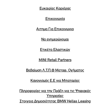
Eυκαιρίες Καριέρας
Επικοινωνία
Αιτημα Για Επικοινωνια
Να ενημερώνομαι
Ετικέτα Ελαστικών
MINI Retail Partners
Βεβαίωση Λ.Τ.Π.Φ Μεταφ. Οχήματος
Κανονισμός Ε.Ε για Μπαταρίες
Πληροφορίες για την Πράξη για τις Ψηφιακές
Υπηρεσίες
Στοιχεια Δημοσιότητας BMW Hellas Leasing