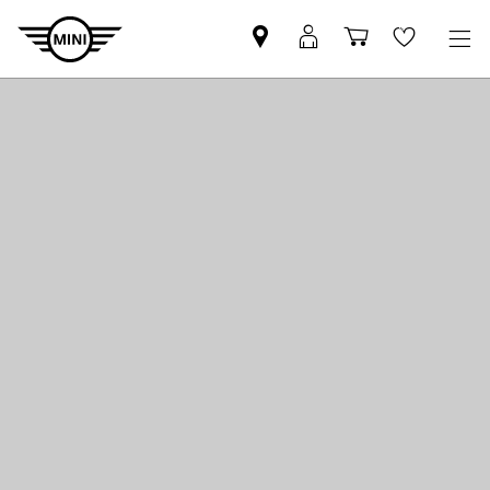
Βρείτε
ΜΙΝΙ
Καλάθι
Wishlis
Επίσημο
Αpp
αγορών
Έμπορο
login
MINI