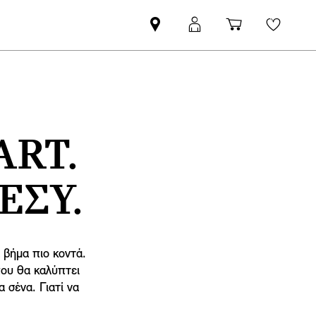
Βρείτε
ΜΙΝΙ
Καλάθι
Wishli
Επίσημο
Αpp
αγορών
Έμπορο
login
MINI
ART.
ΕΣΥ.
α βήμα πιο κοντά.
που θα καλύπτει
 σένα. Γιατί να