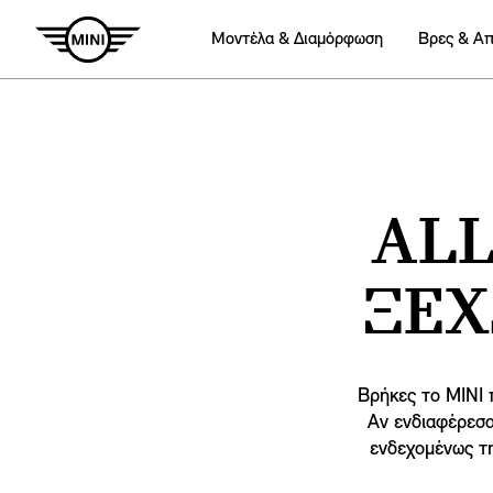
Mοντέλα & Διαμόρφωση
Βρες & Α
ALL
ΞΕΧ
Βρήκες το MINI π
Αν ενδιαφέρεσα
ενδεχομένως τη