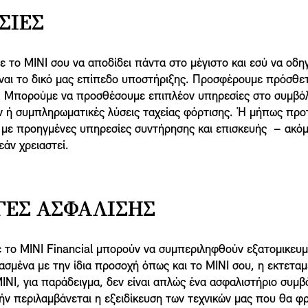
ΣΊΕΣ
 το MINI σου να αποδίδει πάντα στο μέγιστο και εσύ να οδη
ίναι το δικό μας επίπεδο υποστήριξης. Προσφέρουμε πρόσθετ
. Μπορούμε να προσθέσουμε επιπλέον υπηρεσίες στο συμβό
ν ή συμπληρωματικές λύσεις ταχείας φόρτισης. Ή μήπως προ
e με προηγμένες υπηρεσίες συντήρησης και επισκευής – ακόμ
εάν χρειαστεί.
ΓΈΣ ΑΣΦΆΛΙΣΗΣ
ε το MINI Financial μπορούν να συμπεριληφθούν εξατομικευ
ασμένα με την ίδια προσοχή όπως και το MINI σου, η εκτετα
INI, για παράδειγμα, δεν είναι απλώς ένα ασφαλιστήριο συμβ
ήν περιλαμβάνεται η εξειδίκευση των τεχνικών μας που θα φ