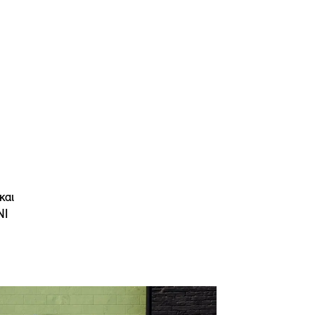
και
NI