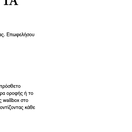
 ΤΑ
ίας. Επωφελήσου
 πρόσθετο
έρα οροφής ή το
ς wallbox στο
ροντίζοντας κάθε