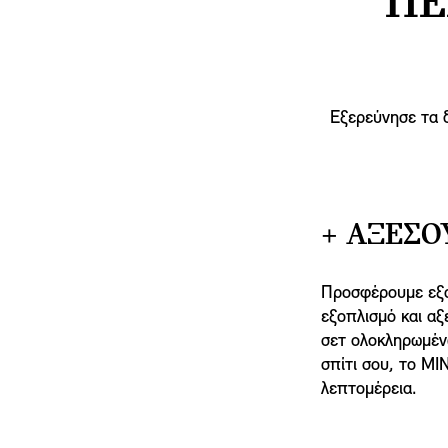
ΠΕ
Εξερεύνησε τα 
+ ΑΞΕΣΟ
Προσφέρουμε εξα
εξοπλισμό και α
σετ ολοκληρωμένω
σπίτι σου, το MI
λεπτομέρεια.