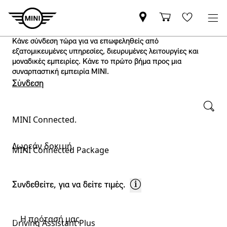
Κάνε σύνδεση τώρα για να επωφεληθείς από
εξατομικευμένες υπηρεσίες, διευρυμένες λειτουργίες και
μοναδικές εμπειρίες. Κάνε το πρώτο βήμα προς μια
συναρπαστική εμπειρία ΜΙΝΙ.
Σύνδεση
MINI Connected.
Υπηρεσία σέρβις – επιλέξτε:
Δωρεάν δοκιμή
MINI Connected Package
Συνδεθείτε, για να δείτε τιμές.
Η πρότασή μας
Driving Assistant Plus