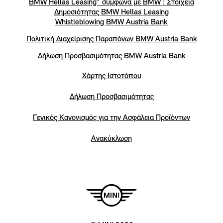
BMW Hellas Leasing” σύμφωνα με BMW : Στοιχεία
Δημοσιότητας BMW Hellas Leasing
Whistleblowing BMW Austria Bank
Πολιτική Διαχείρισης Παραπόνων BMW Austria Bank
Δήλωση Προσβασιμότητας BMW Austria Bank
Χάρτης Ιστοτόπου
Δήλωση Προσβασιμότητας
Γενικός Κανονισμός για την Ασφάλεια Προϊόντων
Ανακύκλωση