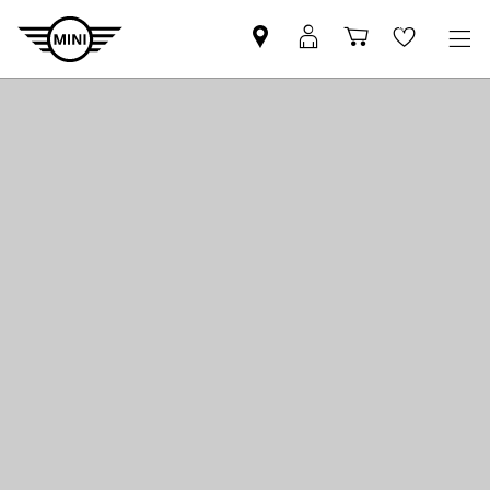
Βρείτε
ΜΙΝΙ
Καλάθι
Wishlis
Επίσημο
Αpp
αγορών
Έμπορο
login
MINI