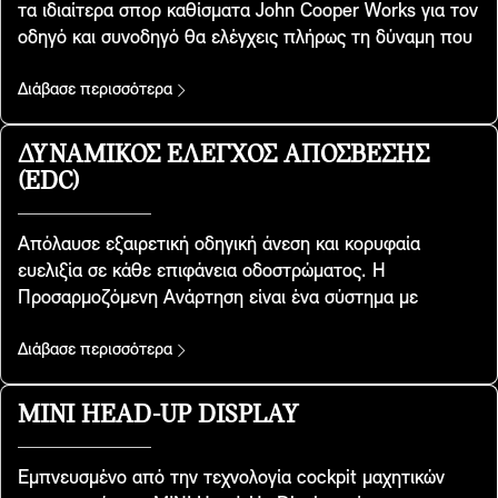
τα ιδιαίτερα σπορ καθίσματα John Cooper Works για τον
οδηγό και συνοδηγό θα ελέγχεις πλήρως τη δύναμη που
κρύβεται από μπροστινό καπό. Έχουν σχεδιαστεί με
γνώμονα μια ειδική γεωμετρία, διαθέτουν ενσωματωμένα
Διάβασε περισσότερα
προσκέφαλα και παρέχουν πρόσθετη πλευρική στήριξη
όταν απολαμβάνεις τη θρυλική οδική συμπεριφορά MINI
ΔΥΝΑΜΙΚΌΣ ΈΛΕΓΧΟΣ ΑΠΌΣΒΕΣΗΣ
στις στροφές. Περιλαμβάνονται στις εκδόσεις
(EDC)
εξοπλισμού Favoured και JCW.
Απόλαυσε εξαιρετική οδηγική άνεση και κορυφαία
ευελιξία σε κάθε επιφάνεια οδοστρώματος. Η
Προσαρμοζόμενη Ανάρτηση είναι ένα σύστημα με
αισθητήρες που επιτηρούν όλους τους παράγοντες που
επηρεάζουν την οδική συμπεριφορά του MINI σου. Με
Διάβασε περισσότερα
την συνεχή απόσβεση επιλεκτικής συχνότητας, οι
ρυθμίσεις των αμορτισέρ προσαρμόζονται ανάλογα με
MINI HEAD-UP DISPLAY
την ταχύτητα του κίνησης του MINI, το φορτίο ή την
κατάσταση οδοστρώματος. Μ' αυτόν τον τρόπο
Εμπνευσμένο από την τεχνολογία cockpit μαχητικών
επιτυγχάνεται μια άριστη ισορροπία μεταξύ σπορ