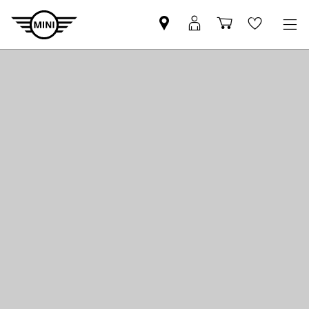
Βρείτε
ΜΙΝΙ
Καλάθι
Wishlis
Επίσημο
Αpp
αγορών
Έμπορο
login
MINI