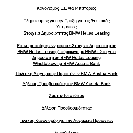
Κανονισμός Ε.Ε για Μπαταρίες
Πληροφορίες για την Πράξη για τις Ψηφιακές
Υπηρεσίες
Στοιχεια Δημοσιότητας BMW Hellas Leasing
Επικαιροποίηση εγγράφου «Στοιχεία Δημοσιότητας
BMW Hellas Leasing” σύμφωνα με BMW : Στοιχεία
Δημοσιότητας BMW Hellas Leasing
Whistleblowing BMW Austria Bank
Πολιτική Διαχείρισης Παραπόνων BMW Austria Bank
Δήλωση Προσβασιμότητας BMW Austria Bank
Χάρτης Ιστοτόπου
Δήλωση Προσβασιμότητας
Γενικός Κανονισμός για την Ασφάλεια Προϊόντων