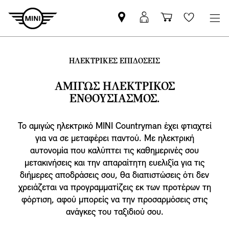
Βρείτε
ΜΙΝΙ
Καλάθι
Wishlis
Επίσημο
Αpp
αγορών
Έμπορο
login
MINI
ΗΛΕΚΤΡΙΚΕΣ ΕΠΙΔΟΣΕΙΣ
ΑΜΙΓΩΣ ΗΛΕΚΤΡΙΚΟΣ
ΕΝΘΟΥΣΙΑΣΜΟΣ.
Το αμιγώς ηλεκτρικό MINI Countryman έχει φτιαχτεί
για να σε μεταφέρει παντού. Με ηλεκτρική
αυτονομία που καλύπτει τις καθημερινές σου
μετακινήσεις και την απαραίτητη ευελιξία για τις
διήμερες αποδράσεις σου, θα διαπιστώσεις ότι δεν
χρειάζεται να προγραμματίζεις εκ των προτέρων τη
φόρτιση, αφού μπορείς να την προσαρμόσεις στις
ανάγκες του ταξιδιού σου.