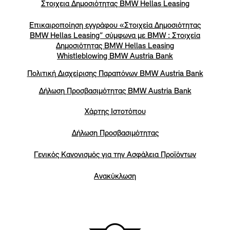
Στοιχεια Δημοσιότητας BMW Hellas Leasing
Επικαιροποίηση εγγράφου «Στοιχεία Δημοσιότητας
BMW Hellas Leasing” σύμφωνα με BMW : Στοιχεία
Δημοσιότητας BMW Hellas Leasing
Whistleblowing BMW Austria Bank
Πολιτική Διαχείρισης Παραπόνων BMW Austria Bank
Δήλωση Προσβασιμότητας BMW Austria Bank
Χάρτης Ιστοτόπου
Δήλωση Προσβασιμότητας
Γενικός Κανονισμός για την Ασφάλεια Προϊόντων
Ανακύκλωση