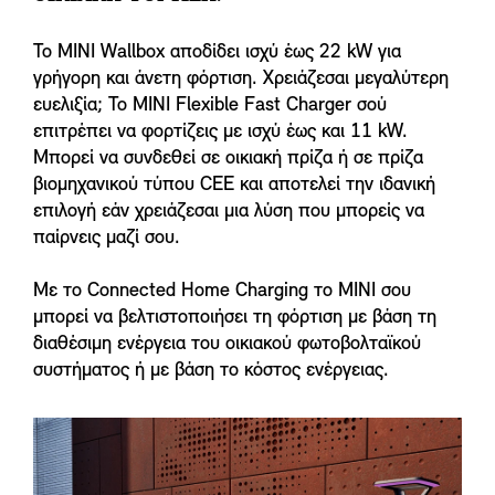
Το MINI Wallbox αποδίδει ισχύ έως 22 kW για
γρήγορη και άνετη φόρτιση. Χρειάζεσαι μεγαλύτερη
ευελιξία; Το MINI Flexible Fast Charger σού
επιτρέπει να φορτίζεις με ισχύ έως και 11 kW.
Μπορεί να συνδεθεί σε οικιακή πρίζα ή σε πρίζα
βιομηχανικού τύπου CEE και αποτελεί την ιδανική
επιλογή εάν χρειάζεσαι μια λύση που μπορείς να
παίρνεις μαζί σου.
Με το Connected Home Charging το MINI σου
μπορεί να βελτιστοποιήσει τη φόρτιση με βάση τη
διαθέσιμη ενέργεια του οικιακού φωτοβολταϊκού
συστήματος ή με βάση το κόστος ενέργειας.